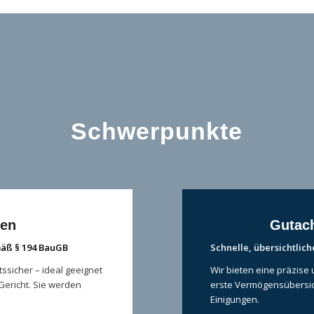
Schwerpunkte
ten
Gutach
äß § 194 BauGB
Schnelle, übersichtli
sicher – ideal geeignet
Wir bieten eine präzise
Gericht. Sie werden
erste Vermögensübersich
Einigungen.