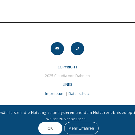
COPYRIGHT
2025 Claudia von Dahmen
LINKS
Impressum
|
Datenschutz
währleisten, die Nutzung zu analysieren und dein Nutzererlebnis zu opti
weiter zu verbessern.
OK
Mehr Erfahren