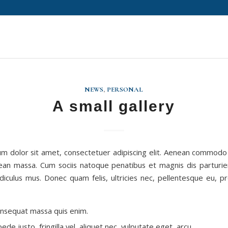
NEWS
,
PERSONAL
A small gallery
m dolor sit amet, consectetuer adipiscing elit. Aenean commodo 
ean massa. Cum sociis natoque penatibus et magnis dis parturi
idiculus mus. Donec quam felis, ultricies nec, pellentesque eu, pr
onsequat massa quis enim.
de justo, fringilla vel, aliquet nec, vulputate eget, arcu.