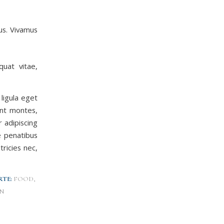
us. Vivamus
quat vitae,
ligula eget
ent montes,
r adipiscing
e penatibus
tricies nec,
TE:
FOOD
,
N