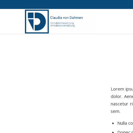
Lorem ipsu
dolor. Aen
nascetur r
sem.
Nulla c
Donec pe