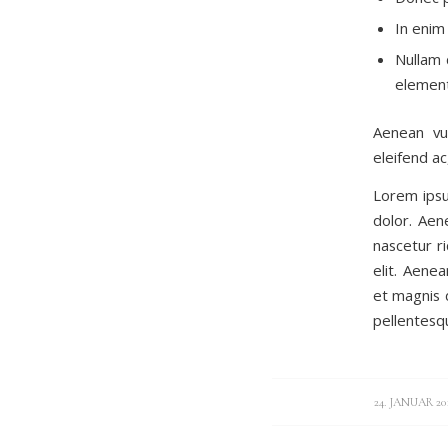
In enim 
Nullam 
element
Aenean vul
eleifend ac
Lorem ipsu
dolor. Aen
nascetur ri
elit. Aene
et magnis d
pellentesq
/
24. JANUAR 20