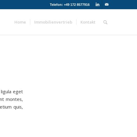
Telefon: +49 172 8577916
Home
Immobilienvertrieb
Kontakt
ligula eget
ent montes,
etium quis,