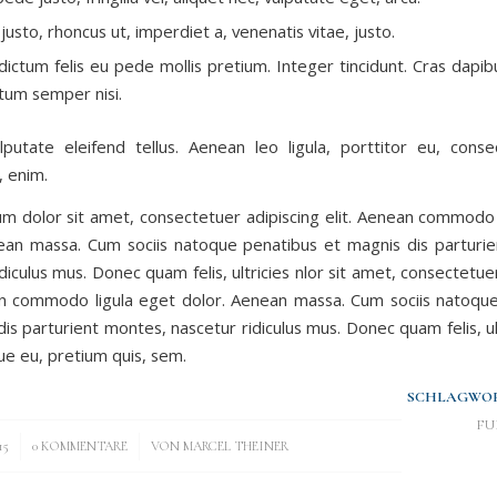
justo, rhoncus ut, imperdiet a, venenatis vitae, justo.
dictum felis eu pede mollis pretium. Integer tincidunt. Cras dapib
um semper nisi.
putate eleifend tellus. Aenean leo ligula, porttitor eu, conse
, enim.
m dolor sit amet, consectetuer adipiscing elit. Aenean commodo 
ean massa. Cum sociis natoque penatibus et magnis dis parturi
diculus mus. Donec quam felis, ultricies nlor sit amet, consectetue
an commodo ligula eget dolor. Aenean massa. Cum sociis natoqu
is parturient montes, nascetur ridiculus mus. Donec quam felis, ul
ue eu, pretium quis, sem.
SCHLAGWOR
FU
/
15
0 KOMMENTARE
VON
MARCEL THEINER