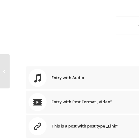
A nice entry
Entry with Audio
Entry with Post Format „Video“
This is a post with post type „Link“