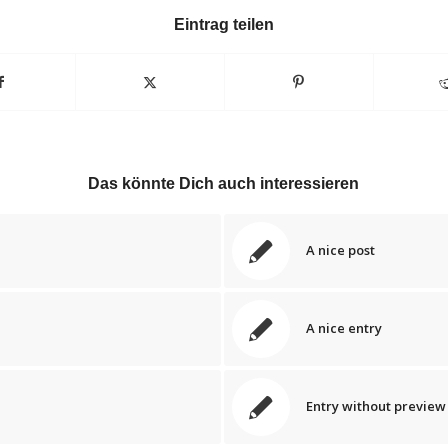
Eintrag teilen
Das könnte Dich auch interessieren
A nice post
A nice entry
Entry without previe