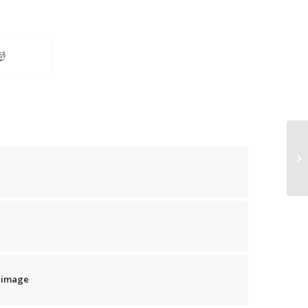
En
w image