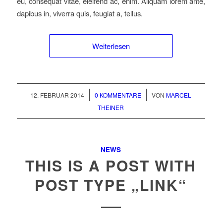
eu, consequat vitae, eleifend ac, enim. Aliquam lorem ante,
dapibus in, viverra quis, feugiat a, tellus.
Weiterlesen
/
/
12. FEBRUAR 2014
0 KOMMENTARE
VON
MARCEL
THEINER
NEWS
THIS IS A POST WITH
POST TYPE „LINK“