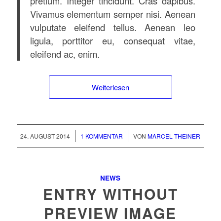
pretium. Integer tincidunt. Cras dapibus.
Vivamus elementum semper nisi. Aenean
vulputate eleifend tellus. Aenean leo
ligula, porttitor eu, consequat vitae,
eleifend ac, enim.
Weiterlesen
/
/
24. AUGUST 2014
1 KOMMENTAR
VON
MARCEL THEINER
NEWS
ENTRY WITHOUT
PREVIEW IMAGE